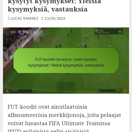
kysytyt kysymykset: Yleisiä
kysymyksiä, vastauksia
LUCAS RAMIREZ
23/02/2026
FUT-koodit ovat ainutlaatuisia
alfanumeerisia merkkijonoja, joita pelaajat
voivat lunastaa FIFA Ultimate Teamissa
(FUT) erilaisista pelin sisäisistä