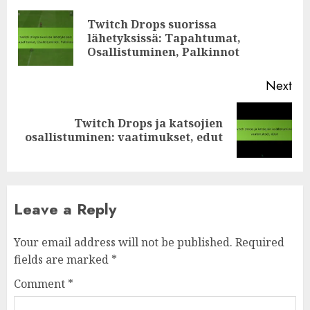
navigation
Twitch Drops suorissa
Pre
lähetyksissä: Tapahtumat,
pos
Osallistuminen, Palkinnot
Next
Twitch Drops ja katsojien
Next
osallistuminen: vaatimukset, edut
post:
Leave a Reply
Your email address will not be published.
Required
fields are marked
*
Comment
*