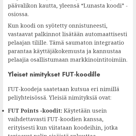
päävalikon kautta, yleensä “Lunasta koodi” -
osiossa.
Kun koodi on syötetty onnistuneesti,
vastaavat palkinnot lisätään automaattisesti
pelaajan tilille. Tämä saumaton integraatio
parantaa käyttäjäkokemusta ja kannustaa
pelaajia osallistumaan markkinointitoimiin.
Yleiset nimitykset FUT-koodille
FUT-koodeja saatetaan kutsua eri nimillä
peliyhteisössä. Yleisiä nimityksiä ovat:
FUT Points -koodit:
Käytetään usein
vaihdettavasti FUT-koodien kanssa,
erityisesti kun viitataan koodeihin, jotka
tarjoavat pelin sisäistä valuuttaa.