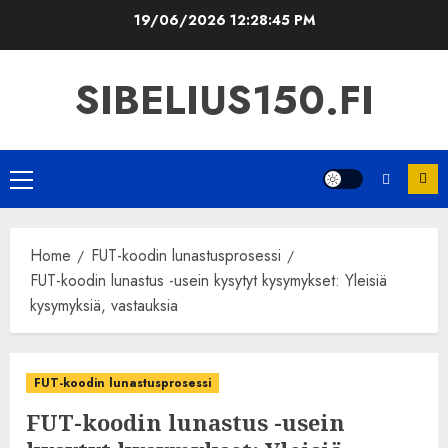
Skip
19/06/2026
12:28:46 PM
to
content
SIBELIUS150.FI
Primary
Menu
Home
FUT-koodin lunastusprosessi
FUT-koodin lunastus -usein kysytyt kysymykset: Yleisiä
kysymyksiä, vastauksia
FUT-koodin lunastusprosessi
FUT-koodin lunastus -usein