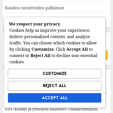
Kauden tavoitteiden palkinnot
Twitch Drops ja Esports-palkinnot
We respect your privacy
Cookies help us improve your experience,
deliver personalized content, and analyze
HAKU
traffic. You can choose which cookies to allow
by clicking
Customize
. Click
Accept All
to
Search
consent or
Reject All
to decline non-essential
for:
cookies.
CUSTOMIZE
UUSIMMAT JULKAISUT
REJECT ALL
Twitch Dropsien lunastaminen eri alustoilla: Oppaat,
ACCEPT ALL
vaiheet
FUT-koodit ja yhteisön haasteet: Osallistuminen,