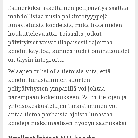
Esimerkiksi äskettäinen pelipäivitys saattaa
mahdollistaa uusia palkintotyyppejä
lunastetuista koodeista, mikä lisää niiden
houkuttelevuutta. Toisaalta jotkut
päivitykset voivat tilapäisesti rajoittaa
koodin käyttöä, kunnes uudet ominaisuudet
on täysin integroitu.
Pelaajien tulisi olla tietoisia siitä, että
koodin lunastaminen suurten
pelipäivitysten ympärillä voi johtaa
parempaan kokemukseen. Patch-tietojen ja
yhteisökeskustelujen tarkistaminen voi
antaa tietoa parhaista ajoista lunastaa
koodeja maksimaalisen hyödyn saamiseksi.
Viralliset lähteet FUT-koodin