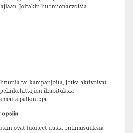
aajiaan. Joitakin huomionarvoisia
ahtumia tai kampanjoita, jotka aktivoivat
 pelinkehittäjien ilmoituksia
saita palkintoja.
ropsiin
psiin ovat tuoneet uusia ominaisuuksia