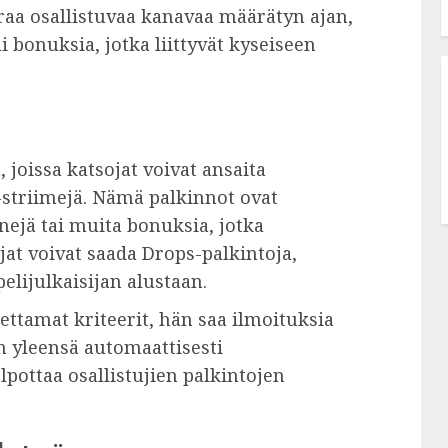
raa osallistuvaa kanavaa määrätyn ajan,
ai bonuksia, jotka liittyvät kyseiseen
joissa katsojat voivat ansaita
-striimejä. Nämä palkinnot ovat
kinejä tai muita bonuksia, jotka
jat voivat saada Drops-palkintoja,
pelijulkaisijan alustaan.
ettamat kriteerit, hän saa ilmoituksia
n yleensä automaattisesti
pottaa osallistujien palkintojen