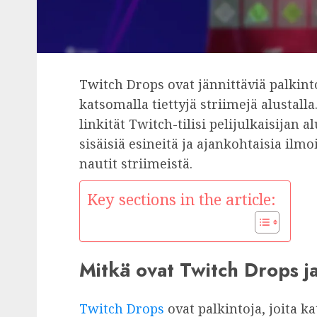
Twitch Drops ovat jännittäviä palkinto
katsomalla tiettyjä striimejä alustall
linkität Twitch-tilisi pelijulkaisijan a
sisäisiä esineitä ja ajankohtaisia ilm
nautit striimeistä.
Key sections in the article:
Mitkä ovat Twitch Drops j
Twitch Drops
ovat palkintoja, joita ka