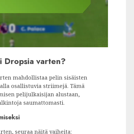
ni Dropsia varten?
arten mahdollistaa pelin sisäisten
lla osallistuvia striimejä. Tämä
misen pelijulkaisijan alustaan,
palkintoja saumattomasti.
ämiseksi
rten, seuraa näitä vaiheita: