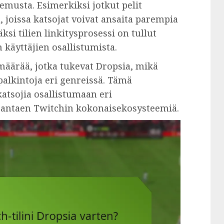
emusta. Esimerkiksi jotkut pelit
a, joissa katsojat voivat ansaita parempia
si tilien linkitysprosessi on tullut
käyttäjien osallistumista.
määrää, jotka tukevat Dropsia, mikä
alkintoja eri genreissä. Tämä
tsojia osallistumaan eri
parantaen Twitchin kokonaisekosysteemiä.