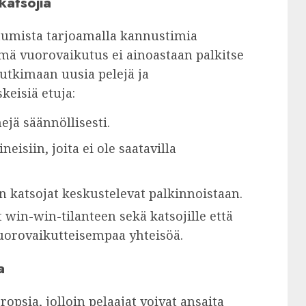
katsojia
utumista tarjoamalla kannustimia
ämä vuorovaikutus ei ainoastaan palkitse
tutkimaan uusia pelejä ja
skeisiä etuja:
ejä säännöllisesti.
neisiin, joita ei ole saatavilla
 katsojat keskustelevat palkinnoistaan.
win-win-tilanteen sekä katsojille että
vuorovaikutteisempaa yhteisöä.
a
opsia, jolloin pelaajat voivat ansaita