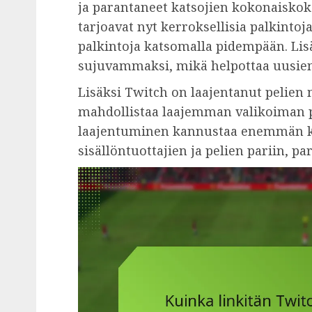
ja parantaneet katsojien kokonaiskok
tarjoavat nyt kerroksellisia palkintoj
palkintoja katsomalla pidempään. Lisäk
sujuvammaksi, mikä helpottaa uusien 
Lisäksi Twitch on laajentanut pelien 
mahdollistaa laajemman valikoiman p
laajentuminen kannustaa enemmän ka
sisällöntuottajien ja pelien pariin, 