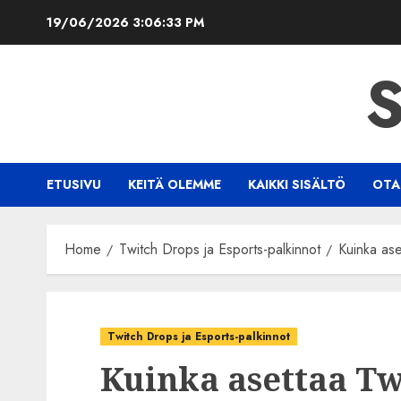
Skip
19/06/2026
3:06:34 PM
to
content
S
ETUSIVU
KEITÄ OLEMME
KAIKKI SISÄLTÖ
OTA
Home
Twitch Drops ja Esports-palkinnot
Kuinka ase
Twitch Drops ja Esports-palkinnot
Kuinka asettaa Tw