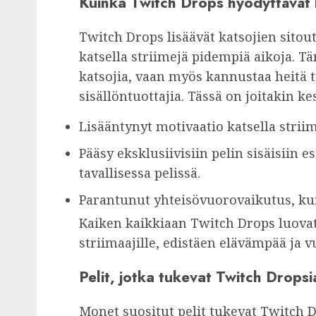
Kuinka Twitch Drops hyödyttävät 
Twitch Drops lisäävät katsojien sito
katsella striimejä pidempiä aikoja. T
katsojia, vaan myös kannustaa heitä 
sisällöntuottajia. Tässä on joitakin ke
Lisääntynyt motivaatio katsella striim
Pääsy eksklusiivisiin pelin sisäisiin esi
tavallisessa pelissä.
Parantunut yhteisövuorovaikutus, kun
Kaiken kaikkiaan Twitch Drops luovat 
striimaajille, edistäen elävämpää ja 
Pelit, jotka tukevat Twitch Dropsi
Monet suositut pelit tukevat Twitch Dr